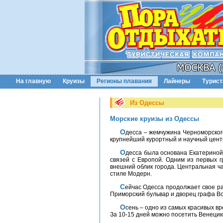
На главную
Круизы
Регионы плавания
Лайнеры
Турис
Из Одессы
Морские круизы из Одессы
Одесса – жемчужина Черноморского побережья – третий по величине город Украины, после Киева и Харькова и самый крупный порт Украины,
крупнейший курортный и научный цент
Одесса была основана Екатериной II в 1794 году, когда русская императрица решила, что стране нужен порт на Черном море для расширения
связей с Европой. Одним из первых 
внешний облик города. Центральная ч
стиле Модерн.
Сейчас Одесса продолжает свое развитие в качестве крупного курортного центра Украины. Ее Потемкинская лестница и Дерибасовская улица,
Приморский бульвар и дворец графа Во
Осень – одно из самых красивых времен года в Одессе. Именно в это время отсюда стартуют морские круизы по восточному Средиземноморью.
За 10-15 дней можно посетить Венецию