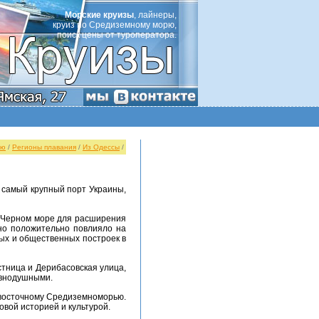
Морские круизы
, лайнеры,
круиз по Средиземному морю,
поиск цены от туроператора.
ую
/
Регионы плавания
/
Из Одессы
/
вно положительно повлияло на
ых и общественных построек в
авнодушными.
овой историей и культурой.