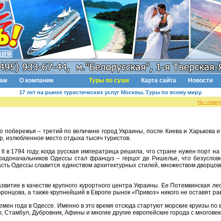
там
О компании
Туры по суше
Карта сайта
Новости
17 лет на рынке туристических услуг Москвы. Туры по всему миру.
На главн
р, излюбленное место отдыха тысяч туристов.
градоначальников Одессы стал француз – герцог де Ришелье, что безусло
асть Одессы славится единством архитектурных стилей, множеством дворцов
ронцова, а также крупнейший в Европе рынок «Привоз» никого не оставят р
, Стамбул, Дубровник, Афины и многие другие европейские города с многовек